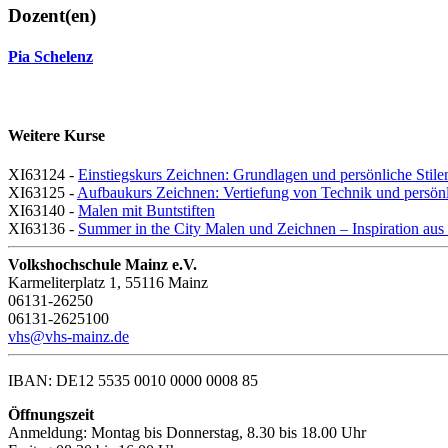
Dozent(en)
Pia Schelenz
Weitere Kurse
XI63124 -
Einstiegskurs Zeichnen: Grundlagen und persönliche Stil
XI63125 -
Aufbaukurs Zeichnen: Vertiefung von Technik und persönl
XI63140 -
Malen mit Buntstiften
XI63136 -
Summer in the City Malen und Zeichnen – Inspiration au
Volkshochschule Mainz e.V.
Karmeliterplatz 1, 55116 Mainz
06131-26250
06131-2625100
vhs@vhs-mainz.de
IBAN: DE12 5535 0010 0000 0008 85
Öffnungszeit
Anmeldung: Montag bis Donnerstag, 8.30 bis 18.00 Uhr