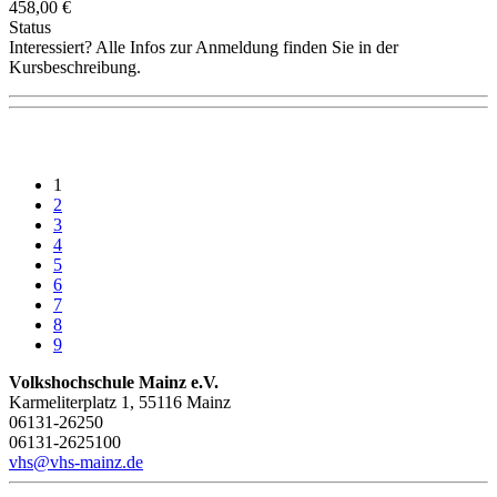
458,00 €
Status
Interessiert? Alle Infos zur Anmeldung finden Sie in der
Kursbeschreibung.
1
2
3
4
5
6
7
8
9
Volkshochschule Mainz e.V.
Karmeliterplatz 1, 55116 Mainz
06131-26250
06131-2625100
vhs@vhs-mainz.de