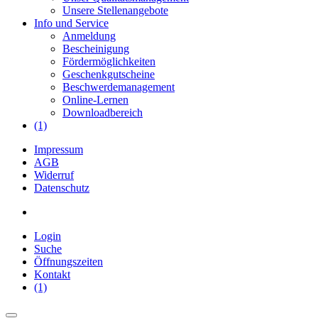
Unsere Stellenangebote
Info und Service
Anmeldung
Bescheinigung
Fördermöglichkeiten
Geschenkgutscheine
Beschwerdemanagement
Online-Lernen
Downloadbereich
(1)
Impressum
AGB
Widerruf
Datenschutz
Login
Suche
Öffnungszeiten
Kontakt
(1)