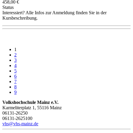
458,00 €
Status
Interessiert? Alle Infos zur Anmeldung finden Sie in der
Kursbeschreibung.
1
2
3
4
5
6
7
8
9
Volkshochschule Mainz e.V.
Karmeliterplatz 1, 55116 Mainz
06131-26250
06131-2625100
vhs@vhs-mainz.de