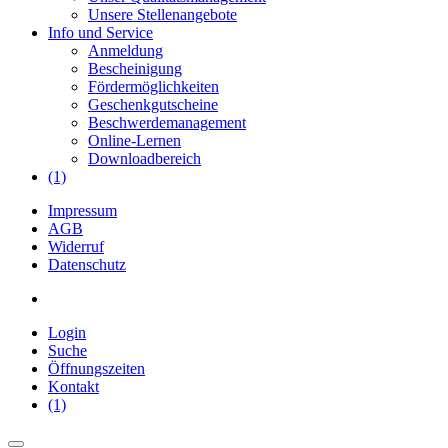
Unsere Stellenangebote
Info und Service
Anmeldung
Bescheinigung
Fördermöglichkeiten
Geschenkgutscheine
Beschwerdemanagement
Online-Lernen
Downloadbereich
(1)
Impressum
AGB
Widerruf
Datenschutz
Login
Suche
Öffnungszeiten
Kontakt
(1)