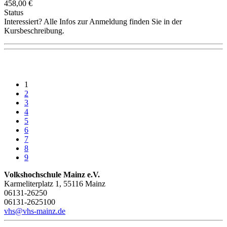
458,00 €
Status
Interessiert? Alle Infos zur Anmeldung finden Sie in der
Kursbeschreibung.
1
2
3
4
5
6
7
8
9
Volkshochschule Mainz e.V.
Karmeliterplatz 1, 55116 Mainz
06131-26250
06131-2625100
vhs@vhs-mainz.de