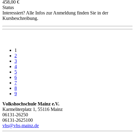
458,00 €
Status
Interessiert? Alle Infos zur Anmeldung finden Sie in der
Kursbeschreibung.
1
2
3
4
5
6
7
8
9
Volkshochschule Mainz e.V.
Karmeliterplatz 1, 55116 Mainz
06131-26250
06131-2625100
vhs@vhs-mainz.de