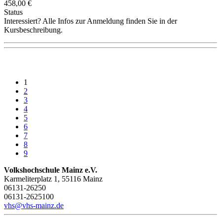
458,00 €
Status
Interessiert? Alle Infos zur Anmeldung finden Sie in der
Kursbeschreibung.
1
2
3
4
5
6
7
8
9
Volkshochschule Mainz e.V.
Karmeliterplatz 1, 55116 Mainz
06131-26250
06131-2625100
vhs@vhs-mainz.de