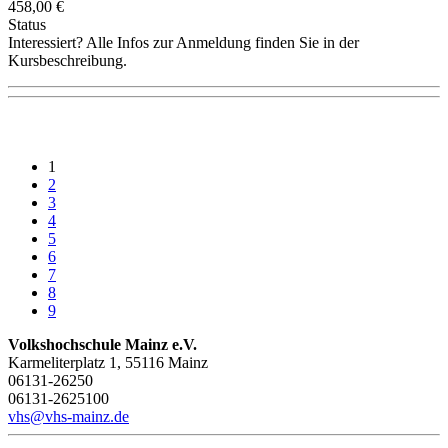
458,00 €
Status
Interessiert? Alle Infos zur Anmeldung finden Sie in der
Kursbeschreibung.
1
2
3
4
5
6
7
8
9
Volkshochschule Mainz e.V.
Karmeliterplatz 1, 55116 Mainz
06131-26250
06131-2625100
vhs@vhs-mainz.de