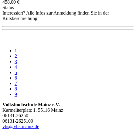
458,00 €
Status
Interessiert? Alle Infos zur Anmeldung finden Sie in der
Kursbeschreibung.
1
2
3
4
5
6
7
8
9
Volkshochschule Mainz e.V.
Karmeliterplatz 1, 55116 Mainz
06131-26250
06131-2625100
vhs@vhs-mainz.de