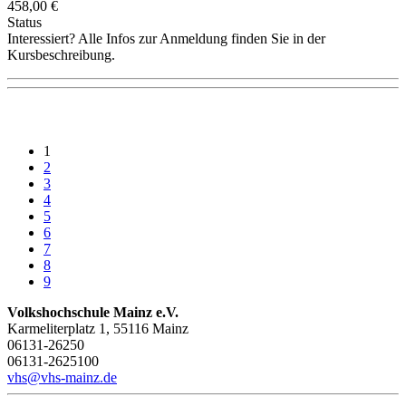
458,00 €
Status
Interessiert? Alle Infos zur Anmeldung finden Sie in der
Kursbeschreibung.
1
2
3
4
5
6
7
8
9
Volkshochschule Mainz e.V.
Karmeliterplatz 1, 55116 Mainz
06131-26250
06131-2625100
vhs@vhs-mainz.de