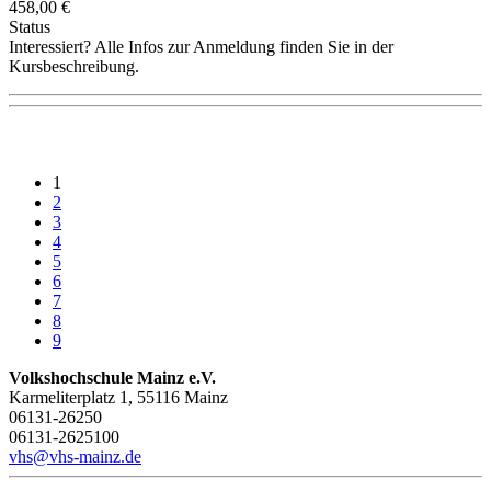
458,00 €
Status
Interessiert? Alle Infos zur Anmeldung finden Sie in der
Kursbeschreibung.
1
2
3
4
5
6
7
8
9
Volkshochschule Mainz e.V.
Karmeliterplatz 1, 55116 Mainz
06131-26250
06131-2625100
vhs@vhs-mainz.de