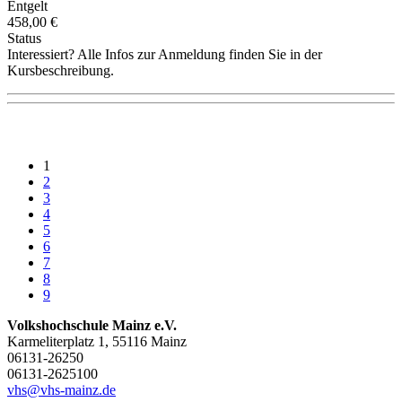
Entgelt
458,00 €
Status
Interessiert? Alle Infos zur Anmeldung finden Sie in der
Kursbeschreibung.
1
2
3
4
5
6
7
8
9
Volkshochschule Mainz e.V.
Karmeliterplatz 1, 55116 Mainz
06131-26250
06131-2625100
vhs@vhs-mainz.de