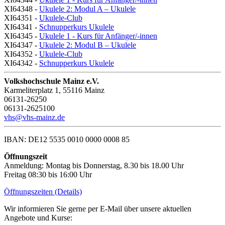
XI64348 -
Ukulele 2: Modul A – Ukulele
XI64351 -
Ukulele-Club
XI64341 -
Schnupperkurs Ukulele
XI64345 -
Ukulele 1 - Kurs für Anfänger/-innen
XI64347 -
Ukulele 2: Modul B – Ukulele
XI64352 -
Ukulele-Club
XI64342 -
Schnupperkurs Ukulele
Volkshochschule Mainz e.V.
Karmeliterplatz 1, 55116 Mainz
06131-26250
06131-2625100
vhs@vhs-mainz.de
IBAN: DE12 5535 0010 0000 0008 85
Öffnungszeit
Anmeldung: Montag bis Donnerstag, 8.30 bis 18.00 Uhr
Freitag 08:30 bis 16:00 Uhr
Öffnungszeiten (Details)
Wir informieren Sie gerne per E-Mail über unsere aktuellen
Angebote und Kurse: