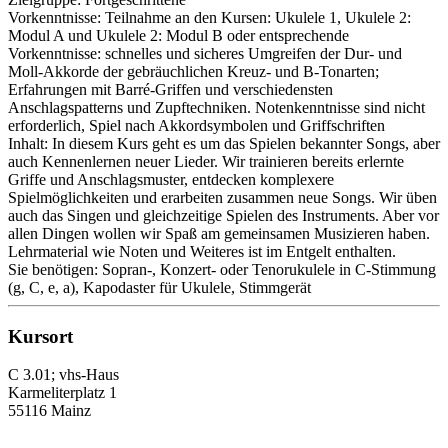
Vorkenntnisse: Teilnahme an den Kursen: Ukulele 1, Ukulele 2:
Modul A und Ukulele 2: Modul B oder entsprechende
Vorkenntnisse: schnelles und sicheres Umgreifen der Dur- und
Moll-Akkorde der gebräuchlichen Kreuz- und B-Tonarten;
Erfahrungen mit Barré-Griffen und verschiedensten
Anschlagspatterns und Zupftechniken. Notenkenntnisse sind nicht
erforderlich, Spiel nach Akkordsymbolen und Griffschriften
Inhalt: In diesem Kurs geht es um das Spielen bekannter Songs, aber
auch Kennenlernen neuer Lieder. Wir trainieren bereits erlernte
Griffe und Anschlagsmuster, entdecken komplexere
Spielmöglichkeiten und erarbeiten zusammen neue Songs. Wir üben
auch das Singen und gleichzeitige Spielen des Instruments. Aber vor
allen Dingen wollen wir Spaß am gemeinsamen Musizieren haben.
Lehrmaterial wie Noten und Weiteres ist im Entgelt enthalten.
Sie benötigen: Sopran-, Konzert- oder Tenorukulele in C-Stimmung
(g, C, e, a), Kapodaster für Ukulele, Stimmgerät
Kursort
C 3.01; vhs-Haus
Karmeliterplatz 1
55116 Mainz