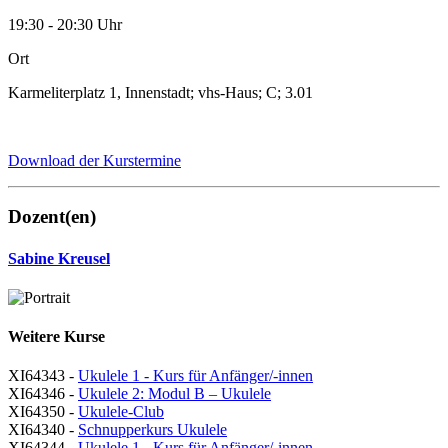
19:30 - 20:30 Uhr
Ort
Karmeliterplatz 1, Innenstadt; vhs-Haus; C; 3.01
Download der Kurstermine
Dozent(en)
Sabine Kreusel
Weitere Kurse
XI64343 -
Ukulele 1 - Kurs für Anfänger/-innen
XI64346 -
Ukulele 2: Modul B – Ukulele
XI64350 -
Ukulele-Club
XI64340 -
Schnupperkurs Ukulele
XI64344 -
Ukulele 1 - Kurs für Anfänger/-innen