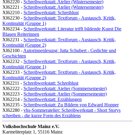
XI62220 -
Schreibwerkstatt: Atelier (Wintersemester)
XI62221 -
Schreibwerkstatt: Atelier (Wintersemester)
XI62210 -
Schreibwerkstatt: Schreiblust
XI62230 -
Schreibwerkstatt: Textforum - Austausch, Kritik,
Kontinuität (Gruppe 1)
XI62234 -
Schreibwerkstatt: Literatur trifft bildende Kunst Die
Blauen Reiterinnen
XI62231 -
Schreibwerkstatt: Textforum - Austausch, Kritik,
Kontinuität (Gruppe 2)
XI62100 -
Autorinnenlesung: Jutta Schubert - Gedichte und
Geschichten
XI62232 -
Schreibwerkstatt: Textforum - Austausch, Kritik,
Kontinuität (Gruppe 1)
XI62233 -
Schreibwerkstatt: Textforum - Austausch, Kritik,
Kontinuität (Gruppe 2)
XI62211 -
Schreibwerkstatt: Schreiblust
XI62222 -
Schreibwerkstatt: Atelier (Sommersemester)
XI62223 -
Schreibwerkstatt: Atelier (Sommersemester)
XI62214 -
Schreibwerkstatt: Erzählungen
XI62235 -
Schreibwerkstatt: Zu Bildern von Edward Hopper
XI62280 -
vhs-Sommeratelier: Schreibwerkstatt - Short Storys
schreiben - die kurze Form des Erzählens
Volkshochschule Mainz e.V.
Karmeliterplatz 1, 55116 Mainz