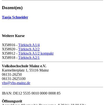
Dozent(en)
Tanja Schneider
Weitere Kurse
XI58916 -
Türkisch A1/4
XI58920 -
Türkisch A2/2
XI58912 -
Türkisch A1/2 kompakt
XI58918 -
Türkisch A2/1
Volkshochschule Mainz e.V.
Karmeliterplatz 1, 55116 Mainz
06131-26250
06131-2625100
vhs@vhs-mainz.de
IBAN: DE12 5535 0010 0000 0008 85
Öffnungszeit