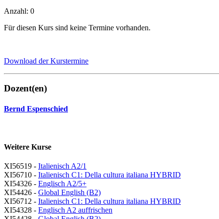
Anzahl: 0
Für diesen Kurs sind keine Termine vorhanden.
Download der Kurstermine
Dozent(en)
Bernd Espenschied
Weitere Kurse
XI56519 -
Italienisch A2/1
XI56710 -
Italienisch C1: Della cultura italiana HYBRID
XI54326 -
Englisch A2/5+
XI54426 -
Global English (B2)
XI56712 -
Italienisch C1: Della cultura italiana HYBRID
XI54328 -
Englisch A2 auffrischen
XI54428 -
Global English (B2)