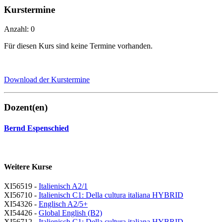
Kurstermine
Anzahl: 0
Für diesen Kurs sind keine Termine vorhanden.
Download der Kurstermine
Dozent(en)
Bernd Espenschied
Weitere Kurse
XI56519 -
Italienisch A2/1
XI56710 -
Italienisch C1: Della cultura italiana HYBRID
XI54326 -
Englisch A2/5+
XI54426 -
Global English (B2)
XI56712 -
Italienisch C1: Della cultura italiana HYBRID