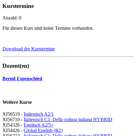
Kurstermine
Anzahl: 0
Für diesen Kurs sind keine Termine vorhanden.
Download der Kurstermine
Dozent(en)
Bernd Espenschied
Weitere Kurse
XI56519 -
Italienisch A2/1
XI56710 -
Italienisch C1: Della cultura italiana HYBRID
XI54326 -
Englisch A2/5+
XI54426 -
Global English (B2)
XI56712 -
Italienisch C1: Della cultura italiana HYBRID