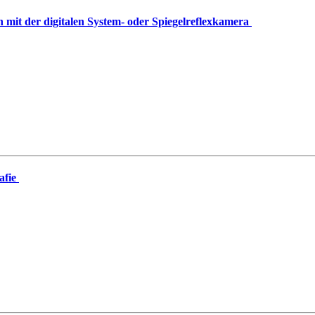
mit der digitalen System- oder Spiegelreflexkamera
afie