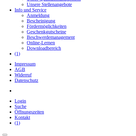
Unsere Stellenangebote
Info und Service
Anmeldung
Bescheinigung
Fördermöglichkeiten
Geschenkgutscheine
Beschwerdemanagement
Online-Lernen
Downloadbereich
(1)
Impressum
AGB
Widerruf
Datenschutz
Login
Suche
Öffnungszeiten
Kontakt
(1)