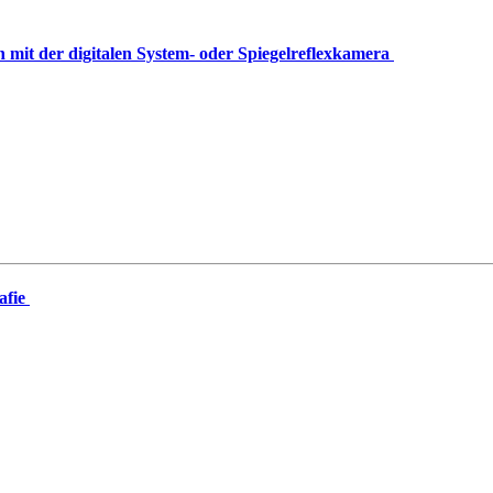
mit der digitalen System- oder Spiegelreflexkamera
afie