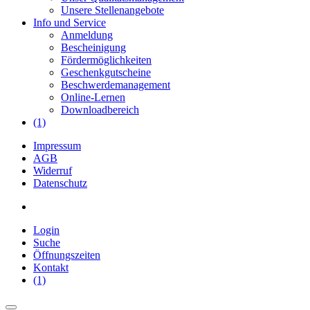
Unsere Stellenangebote
Info und Service
Anmeldung
Bescheinigung
Fördermöglichkeiten
Geschenkgutscheine
Beschwerdemanagement
Online-Lernen
Downloadbereich
(1)
Impressum
AGB
Widerruf
Datenschutz
Login
Suche
Öffnungszeiten
Kontakt
(1)