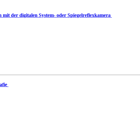
mit der digitalen System- oder Spiegelreflexkamera
afie